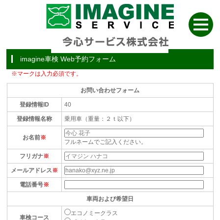
imagine車検 Web予約フォーム
※マークは入力必須です。
お問い合わせフォーム
登録情報ID
40
登録情報名称
乗用車（重量：２ｔ以下）
お名前
※
フルネームでご記入ください。
フリガナ
※
メールアドレス
※
電話番号
※
車両および希望日
エコノミークラス
車検コース