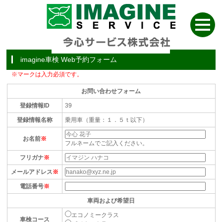
imagine車検 Web予約フォーム
※マークは入力必須です。
お問い合わせフォーム
登録情報ID
39
登録情報名称
乗用車（重量：１．５ｔ以下）
お名前
※
フルネームでご記入ください。
フリガナ
※
メールアドレス
※
電話番号
※
車両および希望日
エコノミークラス
車検コース