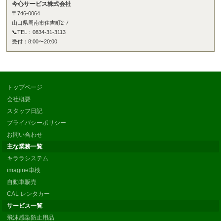
今心サービス株式会社
〒746-0064
山口県周南市住吉町2-7
📞TEL：0834-31-3113
受付：8:00〜20:00
トップページ
会社概要
スタッフ日記
プライバシーポリシー
お問い合わせ
主な業務一覧
キララシステム
imagine車検
自動車販売
CAL レンタカー
サービス一覧
飛沫感染防止用品